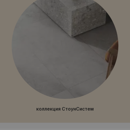
коллекция СтоунСистем