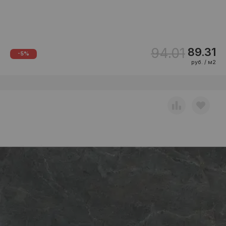
94.01
89.31
-5%
руб. / м2