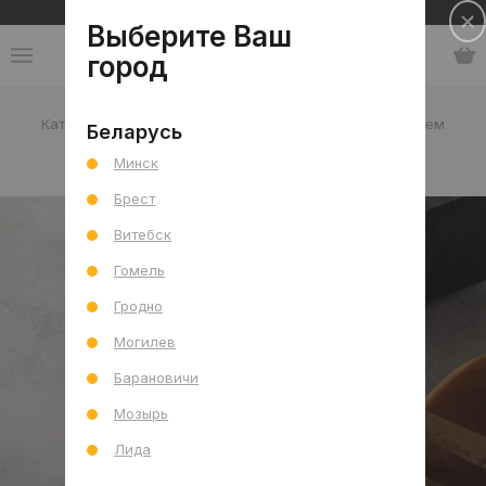
Сеть салонов плитки и сантехники
Выберите Ваш
город
Каталог
-
Россия
-
Vitra
-
коллекция СтоунСистем
Беларусь
Минск
коллекция СтоунСистем
Брест
Витебск
Гомель
Гродно
Могилев
Барановичи
Мозырь
Лида