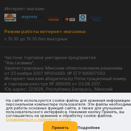
Интернет-магазин:
Режим работы интернет-магазина:
с 10.30 до 19.30 без выходных
Частное торговое унитарное предприятие
"Альтагамма".
Зарегистрировано Минским облисполкомом решением
от 23 ноября 2007 №004490. № ЕГР 690617593.
Интернет-магазин altagamma.by Регистрационный номер
в торговом реестре № 389066 от 03.08.2017.
Юр.адрес: 223028, Республика Беларусь, Минский
район, г.п. Ждановичи, ул. Линейная, 4/1.
© 2026
На сайте используются cookie-файлы для хранения информации
персональном компьютере пользователя. Эти файлы необходим
для работы основных функций сайта, а также для улучшения
пользовательского интерфейса. Нажимая кнопку Принять, вы
соглашаетесь на хранение и обработку cookie-файлов.
Ознакомиться с политикой cookie
Разработка —
Giperlink.by
Принять
Подробнее