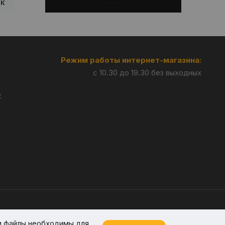
Режим работы интернет-магазина:
с 10.30 до 19.30 без выходных
:
Разработка —
Giperlink.by
и файлы необходимы для