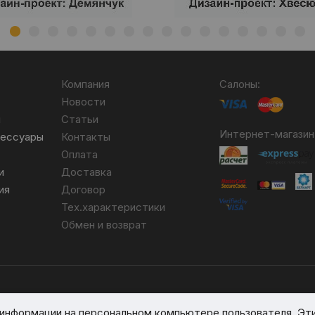
Компания
Салоны:
Новости
я
Статьи
Интернет-магазин
сессуары
Контакты
Оплата
и
Доставка
ия
Договор
Тех.характеристики
Обмен и возврат
бря 2007 №004490. № ЕГР 690617593.
я информации на персональном компьютере пользователя. Эт
вом реестре № 389066 от 03.08.2017.