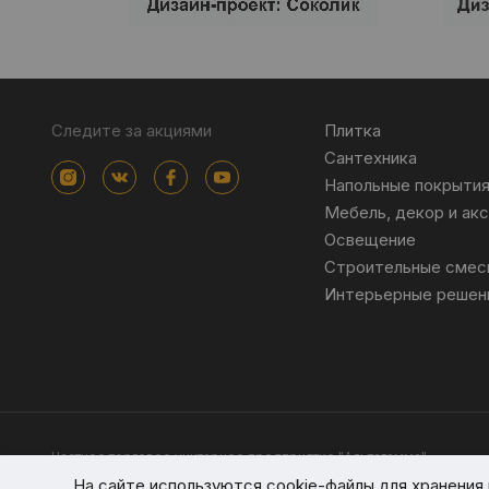
Следите за акциями
Плитка
Сантехника
Напольные покрыти
Мебель, декор и ак
Освещение
Строительные смес
Интерьерные решен
Частное торговое унитарное предприятие "Альтагамма".
Зарегистрировано Минским облисполкомом решением от 23 ноя
На сайте используются cookie-файлы для хранени
Интернет-магазин altagamma.by Регистрационный номер в торго