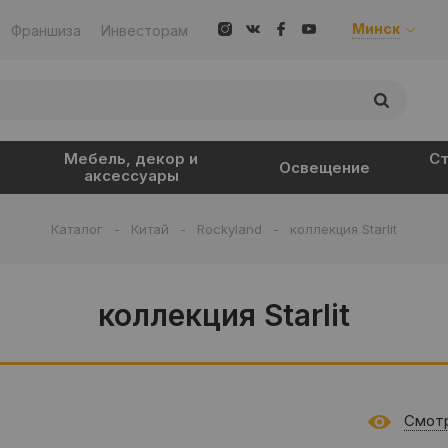
Минск
Франшиза
Инвесторам
Мебель, декор и
Ст
Освещение
аксессуары
Каталог
-
Китай
-
Rockyland
-
коллекция Starlit
коллекция Starlit
Смотр