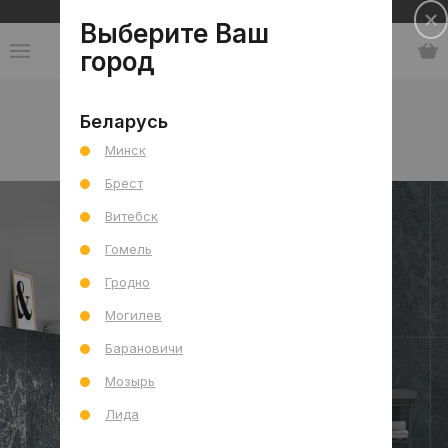
Сеть салонов плитки и сантехники
Выберите Ваш
город
Каталог
-
Индия
-
ITC
-
коллекция Pulse
Беларусь
Минск
коллекция Pulse
Брест
Витебск
Гомель
Гродно
Могилев
Барановичи
Мозырь
Лида