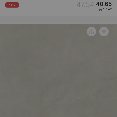
47.54
40.65
-5%
руб. / м2