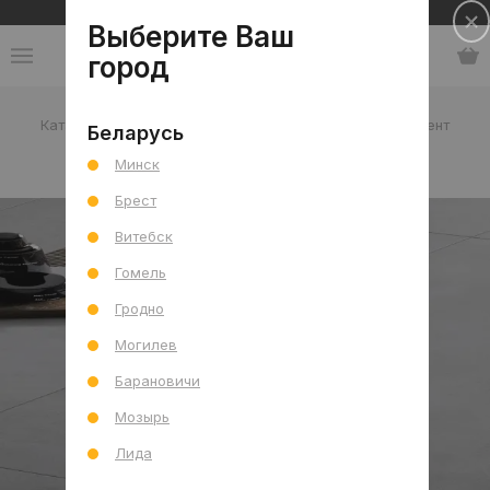
Сеть салонов плитки и сантехники
Выберите Ваш
город
Каталог
-
Россия
-
Vitra
-
коллекция МикроЦемент
Беларусь
Минск
коллекция МикроЦемент
Брест
Витебск
Гомель
Гродно
Могилев
Барановичи
Мозырь
Лида