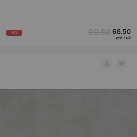
80.88
66.50
-5%
руб. / м2