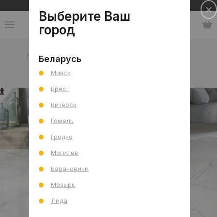
Сеть салонов плитки и сантехники
Выберите Ваш
город
Каталог
-
Китай
-
Overland
-
коллекция Goya
Беларусь
Минск
коллекция Goya
Брест
Витебск
Гомель
Гродно
Могилев
Барановичи
Мозырь
Лида