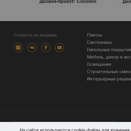
Следите за акциями
Плитка
Сантехника
Напольные покрыти
Мебель, декор и ак
Освещение
Строительные смес
Интерьерные решен
Частное торговое унитарное предприятие "Альтагамма".
Зарегистрировано Минским облисполкомом решением от 23 ноя
На сайте используются cookie-файлы для хранени
Интернет-магазин altagamma.by Регистрационный номер в торго