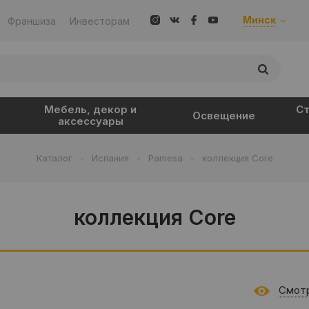
Минск
Франшиза
Инвесторам
Мебель, декор и
Ст
Освещение
аксессуары
Каталог
-
Испания
-
Pamesa
-
коллекция Core
коллекция Core
Смотр