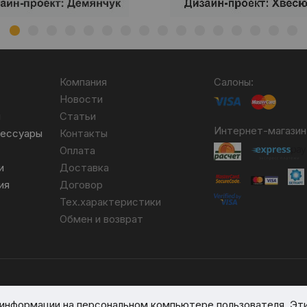
Компания
Салоны:
Новости
я
Статьи
Интернет-магазин
сессуары
Контакты
Оплата
и
Доставка
ия
Договор
Тех.характеристики
Обмен и возврат
бря 2007 №004490. № ЕГР 690617593.
я информации на персональном компьютере пользователя. Эт
вом реестре № 389066 от 03.08.2017.