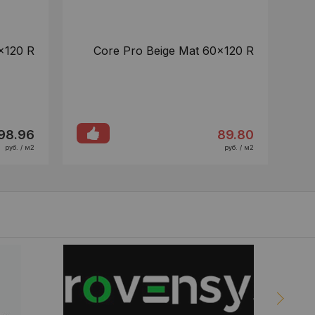
x120 R
Core Pro Beige Mat 60x120 R
98.96
89.80
руб. / м2
руб. / м2