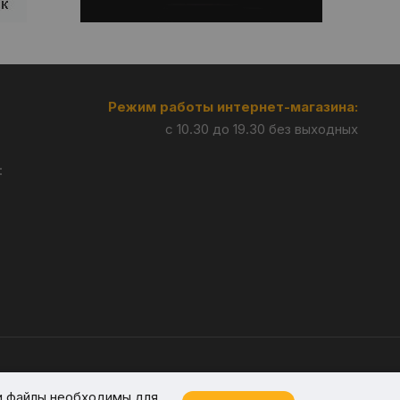
Режим работы интернет-магазина:
с 10.30 до 19.30 без выходных
:
Разработка —
Giperlink.by
и файлы необходимы для