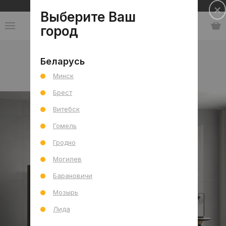
Сеть салонов плитки и сантехники
Выберите Ваш
город
Каталог
-
Индия
-
ITC
-
коллекция Cirilic
Беларусь
Минск
коллекция Cirilic
Брест
Витебск
Гомель
Гродно
Могилев
Барановичи
Мозырь
Лида