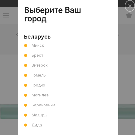
Сеть салонов плитки и сантехники
Выберите Ваш
город
Каталог
-
Испания
-
Cifre
-
коллекция Armonia
Беларусь
Минск
коллекция Armonia
Брест
Витебск
Гомель
Гродно
Могилев
Барановичи
Мозырь
Лида