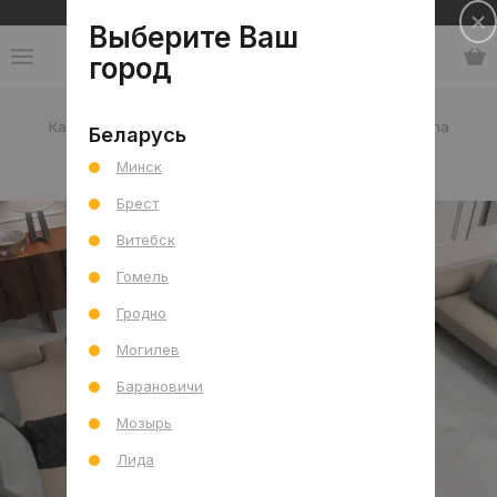
Сеть салонов плитки и сантехники
Выберите Ваш
город
Каталог
-
Испания
-
Pamesa
-
коллекция Amarna
Беларусь
Минск
коллекция Amarna
Брест
Витебск
Гомель
Гродно
Могилев
Барановичи
Мозырь
Лида