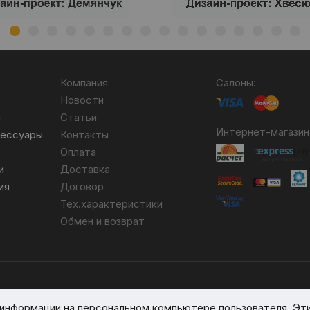
Компания
Салоны:
Новости
я
Статьи
Интернет-магазин
сессуары
Контакты
Оплата
и
Доставка
ия
Договор
Тех.характеристики
Обмен и возврат
бря 2007 №004490. № ЕГР 690617593.
я информации на персональном компьютере пользователя. Эт
вом реестре № 389066 от 03.08.2017.