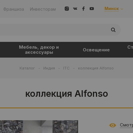
Минск
Франшиза
Инвесторам
Мебель, декор и
Ст
Освещение
аксессуары
Каталог
-
Индия
-
ITC
-
коллекция Alfonso
коллекция Alfonso
Смотр