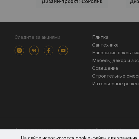
Следите за акциями
Плитка
Сантехника
Напольные покрыти
Мебель, декор и ак
Освещение
Строительные смес
Интерьерные решен
Частное торговое унитарное предприятие "Альтагамма".
Зарегистрировано Минским облисполкомом решением от 23 ноя
На сайте используются cookie-файлы для хранени
Интернет-магазин altagamma.by Регистрационный номер в торго