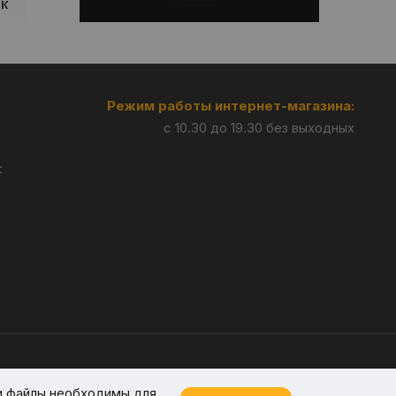
Режим работы интернет-магазина:
с 10.30 до 19.30 без выходных
:
Разработка —
Giperlink.by
и файлы необходимы для