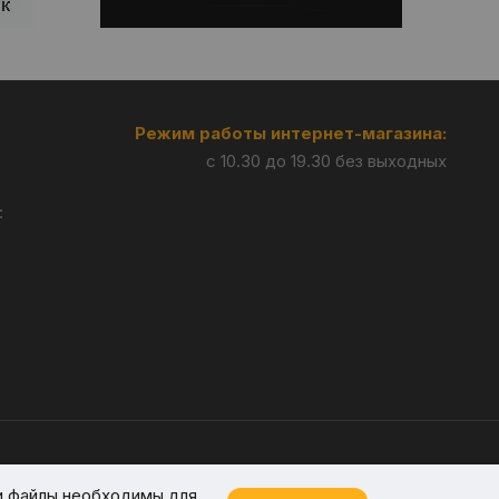
Режим работы интернет-магазина:
с 10.30 до 19.30 без выходных
:
Разработка —
Giperlink.by
и файлы необходимы для