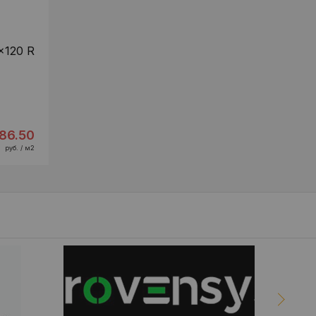
x120 R
86.50
руб. / м2