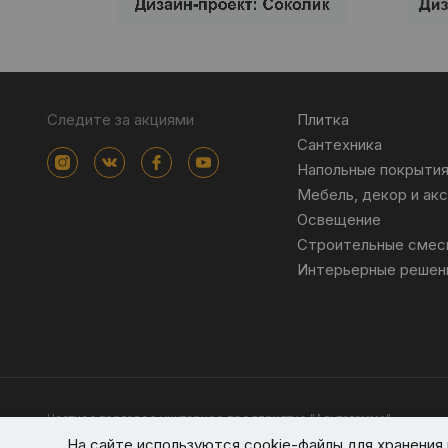
Следите за акциями
Плитка
Сантехника
Напольные покрыти
Мебель, декор и ак
Освещение
Строительные смес
Интерьерные решен
Частное торговое унитарное предприятие "Альтагамма".
Зарегистрировано Минским облисполкомом решением от 23 ноя
На сайте используются cookie-файлы для хранени
Интернет-магазин altagamma.by Регистрационный номер в торго