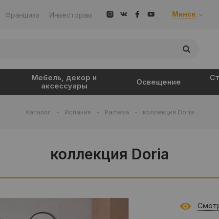
Минск
Франшиза
Инвесторам
Мебель, декор и
Ст
Освещение
аксессуары
Каталог
-
Испания
-
Pamesa
-
коллекция Doria
коллекция Doria
Смотр