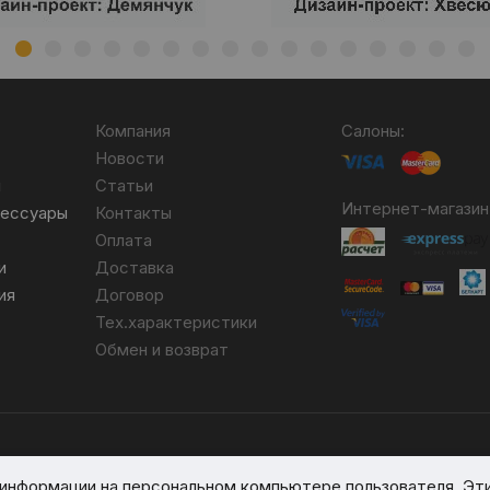
Компания
Салоны:
Новости
я
Статьи
Интернет-магазин
сессуары
Контакты
Оплата
и
Доставка
ия
Договор
Тех.характеристики
Обмен и возврат
бря 2007 №004490. № ЕГР 690617593.
я информации на персональном компьютере пользователя. Эт
вом реестре № 389066 от 03.08.2017.