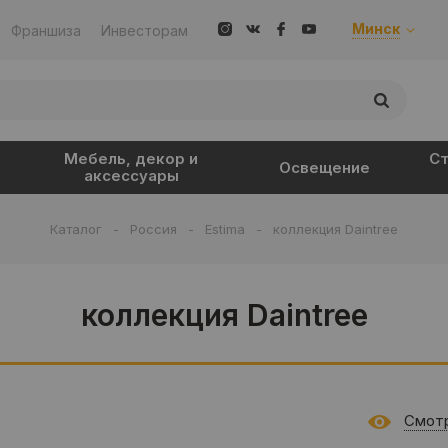
Минск
Франшиза
Инвесторам
Мебель, декор и
Ст
Освещение
аксессуары
Каталог
-
Россия
-
Estima
-
коллекция Daintree
коллекция Daintree
Смотр