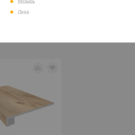
Мозырь
Лида