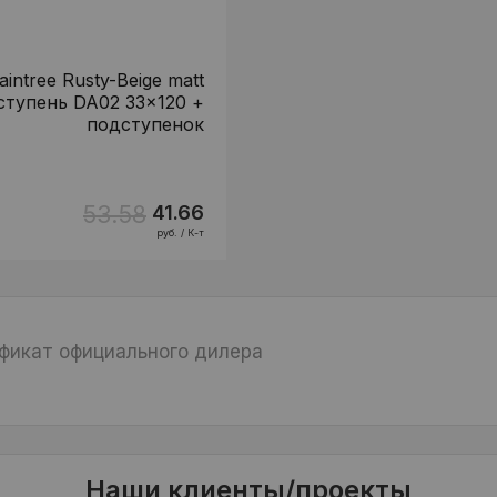
aintree Rusty-Beige matt
ступень DA02 33x120 +
подступенок
53.58
41.66
руб. / К-т
фикат официального дилера
Наши клиенты/проекты